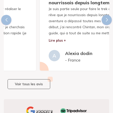
nourrissais depuis longtemps…
Je suis partie seule pour faire le trek du Manaslu, un
rêve que je nourrissais depuis longtemps… et cette
aventure a dépassé toutes mes attentes. Dès le
début, j’ai rencontré Chintan, mon organisateur et
guide, qui a tout de suite su me mettre en confiance.
Grâce à lui, je me suis sentie en sécurité et
Lire plus +
accompagnée tout au long du chemin, tout en
gardant cette sensation de liberté que je cherchais.
Alexia dodin
A
- France
Le trek en lui-même était d’une beauté incroyable.
Des paysages variés et grandioses, des villages
authentiques, une culture riche, et surtout, cette
impression d’être loin de tout, dans un Népal encore
Voir tous les avis
préservé du tourisme de masse. L’ascension jusqu’au
col du Larkya La a été un défi personnel, mais je l’ai
relevé avec fierté – un moment fort et émouvant que
je n’oublierai jamais.