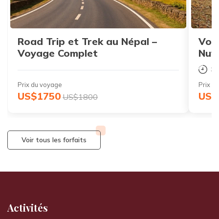
Road Trip et Trek au Népal –
Volo
Voyage Complet
Nuw
3 J
Prix du voyage
Prix d
US$1750
US$
US$1800
Voir tous les forfaits
Activités