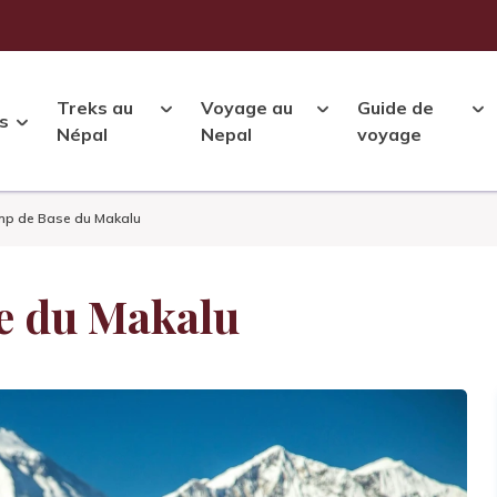
Treks au
Voyage au
Guide de
s
Népal
Nepal
voyage
mp de Base du Makalu
e du Makalu