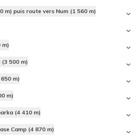
 m) puis route vers Num (1 560 m)
 m)
 (3 500 m)
 650 m)
a
00 m)
Khongma Danda
harka (4 410 m)
Base Camp (4 870 m)