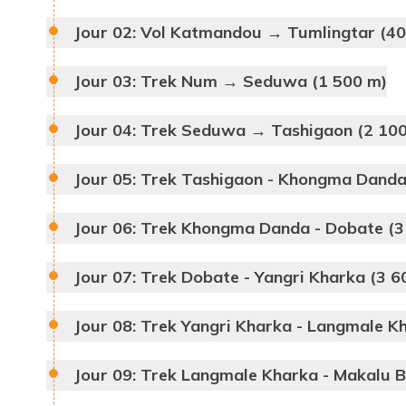
Kathmandu
Jour 02:
Vol Katmandou → Tumlingtar (400
Tumlingtar
Jour 03:
Trek Num → Seduwa (1 500 m)
Num
Jour 04:
Trek Seduwa → Tashigaon (2 100
Jour 05:
Trek Tashigaon - Khongma Danda
Jour 06:
Trek Khongma Danda - Dobate (3
Seduw
Jour 07:
Trek Dobate - Yangri Kharka (3 6
Tashigaon
Jour 08:
Trek Yangri Kharka - Langmale K
Shipton La
Jour 09:
Trek Langmale Kharka - Makalu 