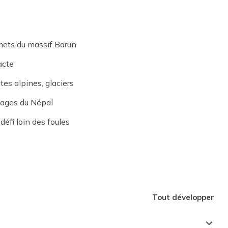
mets du massif Barun
acte
êtes alpines, glaciers
vages du Népal
éfi loin des foules
Tout développer