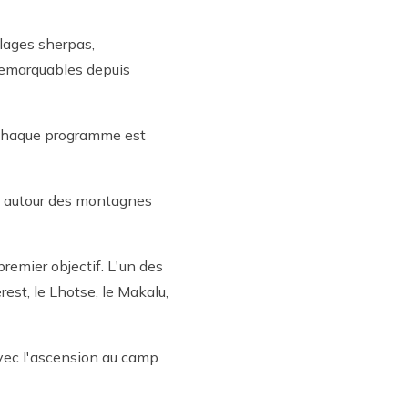
llages sherpas,
remarquables depuis
t. Chaque programme est
nt autour des montagnes
emier objectif. L'un des
est, le Lhotse, le Makalu,
vec l'ascension au camp