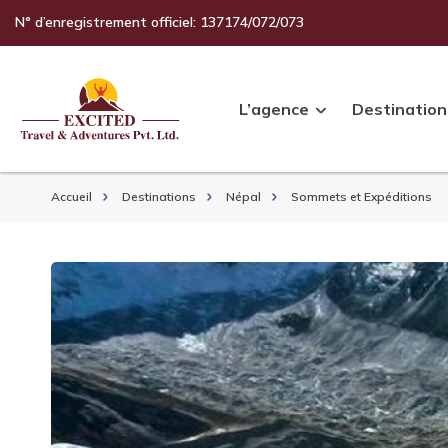
N° d’enregistrement officiel: 137174/072/073
L’agence
Destination
Accueil
Destinations
Népal
Sommets et Expéditions