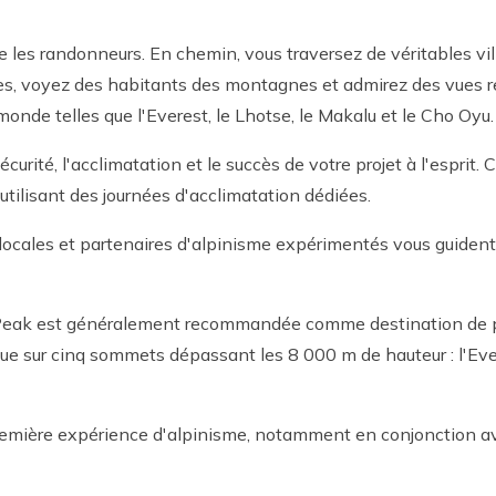
te les randonneurs. En chemin, vous traversez de véritables vi
s, voyez des habitants des montagnes et admirez des vues 
nde telles que l'Everest, le Lhotse, le Makalu et le Cho Oyu.
curité, l'acclimatation et le succès de votre projet à l'espri
 utilisant des journées d'acclimatation dédiées.
s locales et partenaires d'alpinisme expérimentés vous guide
a Peak est généralement recommandée comme destination de pr
ue sur cinq sommets dépassant les 8 000 m de hauteur : l'Ever
première expérience d'alpinisme, notamment en conjonction a