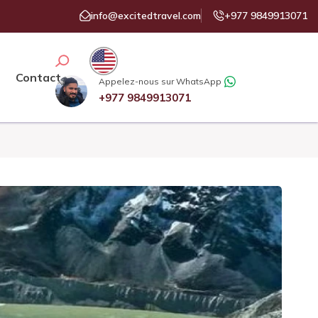
info@excitedtravel.com
+977 9849913071
Contact
Appelez-nous sur WhatsApp
+977 9849913071